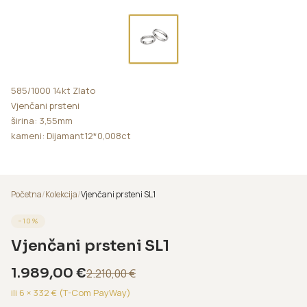
585/1000 14kt Zlato
Vjenčani prsteni
širina: 3,55mm
kameni: Dijamant12*0,008ct
Početna
/
Kolekcija
/
Vjenčani prsteni SL1
−
10
%
Vjenčani prsteni SL1
1.989,00
€
2.210,00
€
ili 6 ×
332
€ (T-Com PayWay)