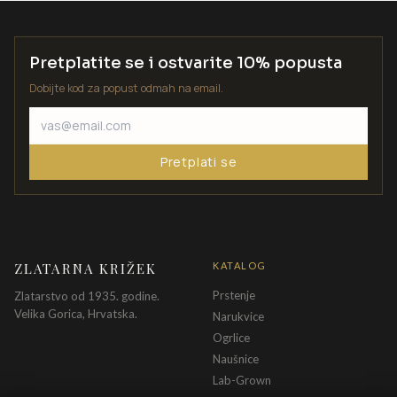
Pretplatite se i ostvarite 10% popusta
Dobijte kod za popust odmah na email.
Pretplati se
ZLATARNA KRIŽEK
KATALOG
Prstenje
Zlatarstvo od 1935. godine.
Velika Gorica, Hrvatska.
Narukvice
Ogrlice
Naušnice
Lab-Grown