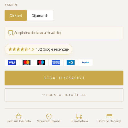
KAMENI
Cirkoni
Dijamanti
Besplatna dostava u Hrvatskoj
4,5
· 102 Google recenzije
DODAJ U KOŠARICU
♡
DODAJ U LISTU ŽELJA
Premium kvaliteta
Sigurna kupovina
Brza dostava
Obročno plaćanje