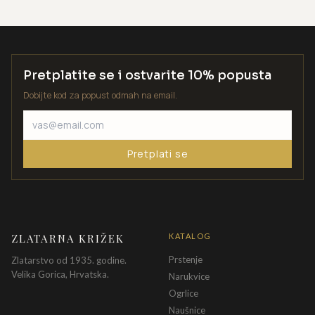
Pretplatite se i ostvarite 10% popusta
Dobijte kod za popust odmah na email.
Pretplati se
ZLATARNA KRIŽEK
KATALOG
Prstenje
Zlatarstvo od 1935. godine.
Velika Gorica, Hrvatska.
Narukvice
Ogrlice
Naušnice