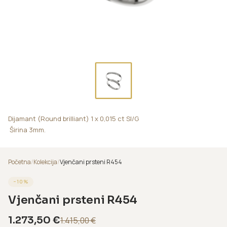
Dijamant (Round brilliant) 1 x 0,015 ct SI/G
Širina 3mm.
Početna
/
Kolekcija
/
Vjenčani prsteni R454
−
10
%
Vjenčani prsteni R454
1.273,50
€
1.415,00
€