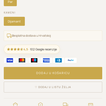
Par
KAMENI
Dijamant
Besplatna dostava u Hrvatskoj
4,5
· 102 Google recenzije
DODAJ U KOŠARICU
♡
DODAJ U LISTU ŽELJA