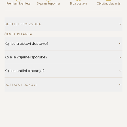
Premium kvaliteta
Sigurna kupovina
Brza dostava
Obročno plaćanje
DETALJI PROIZVODA
ČESTA PITANJA
Koji su troškovi dostave?
Koje je vrijeme isporuke?
Koji su načini plaćanja?
DOSTAVA I ROKOVI