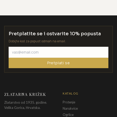
Pretplatite se i ostvarite 10% popusta
Dobijte kod za popust odmah na email.
Pretplati se
ZLATARNA KRIŽEK
KATALOG
Prstenje
Zlatarstvo od 1935. godine.
Velika Gorica, Hrvatska.
Narukvice
Ogrlice