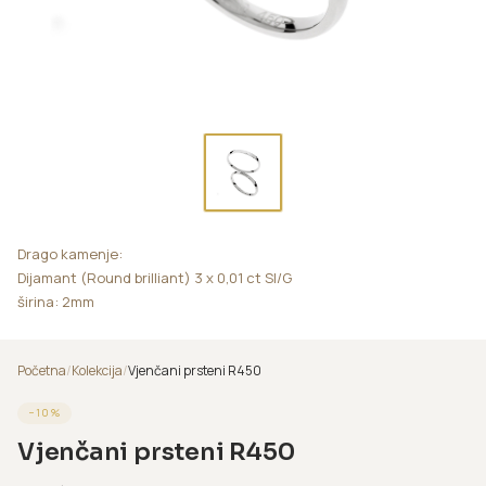
Drago kamenje:
Dijamant (Round brilliant) 3 x 0,01 ct SI/G
širina: 2mm
Početna
/
Kolekcija
/
Vjenčani prsteni R450
−
10
%
Vjenčani prsteni R450