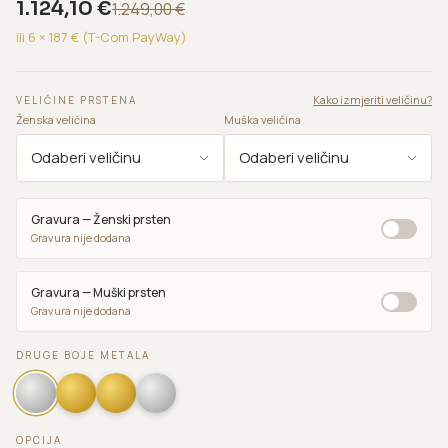
1.124,10
€
1.249,00
€
ili 6 ×
187
€ (T-Com PayWay)
Kako izmjeriti veličinu?
VELIČINE PRSTENA
Ženska veličina
Muška veličina
Gravura — Ženski prsten
Gravura nije dodana
Gravura — Muški prsten
Gravura nije dodana
DRUGE BOJE METALA
OPCIJA