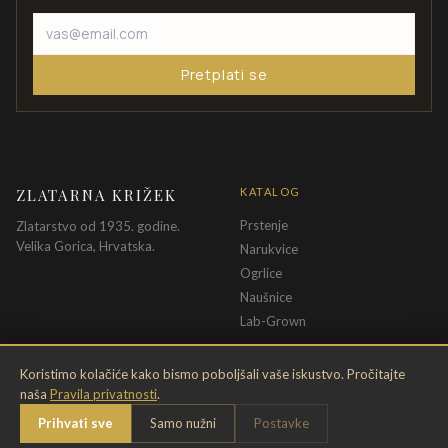
Pretplati se
ZLATARNA KRIŽEK
KATALOG
Prstenje
Zlatarstvo od 1935. godine.
Velika Gorica, Hrvatska.
Narukvice
Ogrlice
Naušnice
Lab-Grown
INFORMACIJE
PRAVNE ODREDBE
Koristimo kolačiće kako bismo poboljšali vaše iskustvo. Pročitajte
naša
Pravila privatnosti
.
O nama
Pravila privatnosti
Prihvati sve
Samo nužni
Postavke
Kontakt
Opći uvjeti