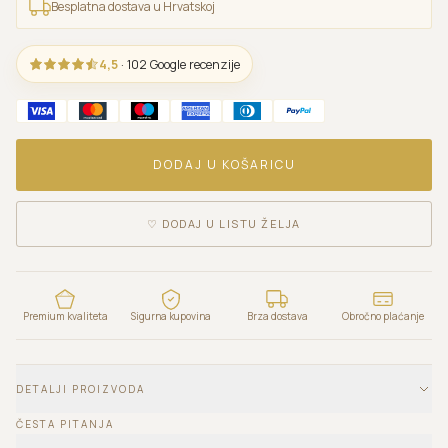
Besplatna dostava u Hrvatskoj
4,5
· 102 Google recenzije
DODAJ U KOŠARICU
♡
DODAJ U LISTU ŽELJA
Premium kvaliteta
Sigurna kupovina
Brza dostava
Obročno plaćanje
DETALJI PROIZVODA
ČESTA PITANJA