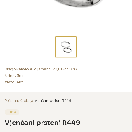
Drago kamenje: dijamant 1x0,015ct SI/G
širina: 3mm
zlato 14kt
Početna
/
Kolekcija
/
Vjenčani prsteni R449
−
10
%
Vjenčani prsteni R449