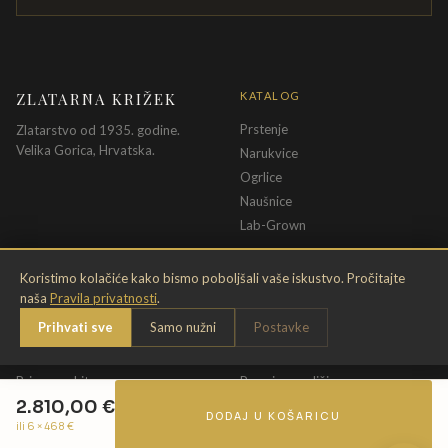
ZLATARNA KRIŽEK
KATALOG
Prstenje
Zlatarstvo od 1935. godine.
Velika Gorica, Hrvatska.
Narukvice
Ogrlice
Naušnice
Lab-Grown
INFORMACIJE
PRAVNE ODREDBE
Koristimo kolačiće kako bismo poboljšali vaše iskustvo. Pročitajte
naša
Pravila privatnosti
.
O nama
Pravila privatnosti
Prihvati sve
Samo nužni
Postavke
Kontakt
Opći uvjeti
Dostava & povrat
Uvjeti povrata
Briga o nakitu
Promjena veličine
2.810,00
€
Jamstvo
Uvjeti poklon bona
DODAJ U KOŠARICU
ili 6 ×
468
€