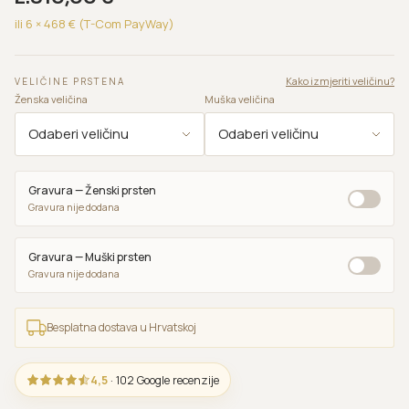
ili 6 ×
468
€ (T-Com PayWay)
Kako izmjeriti veličinu?
VELIČINE PRSTENA
Ženska veličina
Muška veličina
Gravura — Ženski prsten
Gravura nije dodana
Gravura — Muški prsten
Gravura nije dodana
Besplatna dostava u Hrvatskoj
4,5
· 102 Google recenzije