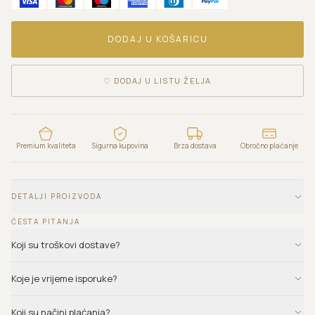
DODAJ U KOŠARICU
♡
DODAJ U LISTU ŽELJA
Premium kvaliteta
Sigurna kupovina
Brza dostava
Obročno plaćanje
DETALJI PROIZVODA
ČESTA PITANJA
Koji su troškovi dostave?
Koje je vrijeme isporuke?
Koji su načini plaćanja?