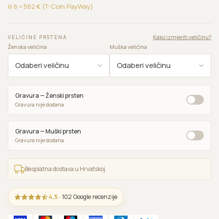
ili 6 ×
562
€ (T-Com PayWay)
Kako izmjeriti veličinu?
VELIČINE PRSTENA
Ženska veličina
Muška veličina
Gravura — Ženski prsten
Gravura nije dodana
Gravura — Muški prsten
Gravura nije dodana
Besplatna dostava u Hrvatskoj
4,5
· 102 Google recenzije