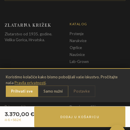
ZLATARNA KRIŽEK
KATALOG
Prstenje
Zlatarstvo od 1935. godine.
Velika Gorica, Hrvatska.
Narukvice
Ogrlice
Naušnice
Lab-Grown
INFORMACIJE
PRAVNE ODREDBE
Koristimo kolačiće kako bismo poboljšali vaše iskustvo. Pročitajte
naša
Pravila privatnosti
.
O nama
Pravila privatnosti
Prihvati sve
Samo nužni
Postavke
Kontakt
Opći uvjeti
Dostava & povrat
Uvjeti povrata
Briga o nakitu
Promjena veličine
3.370,00
€
Jamstvo
Uvjeti poklon bona
DODAJ U KOŠARICU
ili 6 ×
562
€