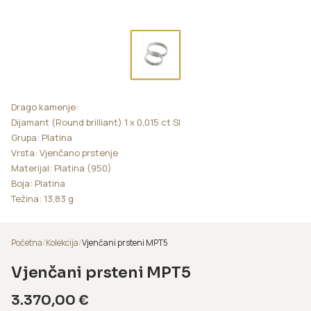
Drago kamenje:
Dijamant (Round brilliant) 1 x 0,015 ct SI
Grupa: Platina
Vrsta: Vjenčano prstenje
Materijal: Platina (950)
Boja: Platina
Težina: 13,83 g
Početna
/
Kolekcija
/
Vjenčani prsteni MPT5
Vjenčani prsteni MPT5
3.370,00
€