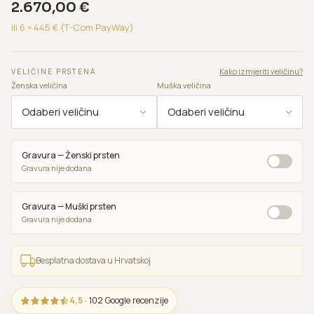
2.670,00
€
ili 6 ×
445
€ (T-Com PayWay)
Kako izmjeriti veličinu?
VELIČINE PRSTENA
Ženska veličina
Muška veličina
Gravura — Ženski prsten
Gravura nije dodana
Gravura — Muški prsten
Gravura nije dodana
Besplatna dostava u Hrvatskoj
4,5
· 102 Google recenzije