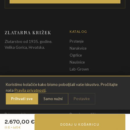
ZLATARNA KRIŽEK
KATALOG
Prstenje
Zlatarstvo od 1935. godine.
Velika Gorica, Hrvatska.
Narukvice
Ogrlice
Naušnice
Lab-Grown
INFORMACIJE
PRAVNE ODREDBE
Koristimo kolačiće kako bismo poboljšali vaše iskustvo. Pročitajte
naša
Pravila privatnosti
.
O nama
Pravila privatnosti
Prihvati sve
Samo nužni
Postavke
Kontakt
Opći uvjeti
Dostava & povrat
Uvjeti povrata
Briga o nakitu
Promjena veličine
2.670,00
€
Jamstvo
Uvjeti poklon bona
DODAJ U KOŠARICU
ili 6 ×
445
€