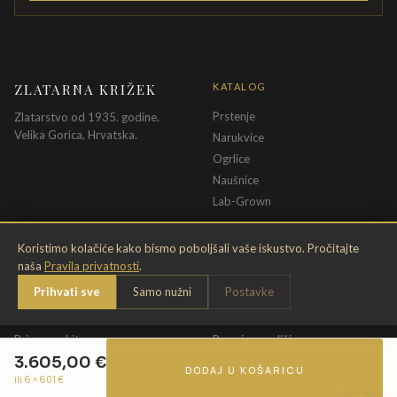
ZLATARNA KRIŽEK
KATALOG
Prstenje
Zlatarstvo od 1935. godine.
Velika Gorica, Hrvatska.
Narukvice
Ogrlice
Naušnice
Lab-Grown
INFORMACIJE
PRAVNE ODREDBE
Koristimo kolačiće kako bismo poboljšali vaše iskustvo. Pročitajte
naša
Pravila privatnosti
.
O nama
Pravila privatnosti
Prihvati sve
Samo nužni
Postavke
Kontakt
Opći uvjeti
Dostava & povrat
Uvjeti povrata
Briga o nakitu
Promjena veličine
3.605,00
€
Jamstvo
Uvjeti poklon bona
DODAJ U KOŠARICU
ili 6 ×
601
€