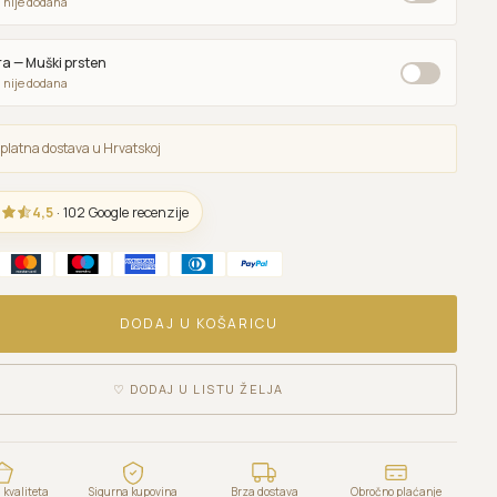
 nije dodana
a — Muški prsten
 nije dodana
platna dostava u Hrvatskoj
4,5
· 102 Google recenzije
DODAJ U KOŠARICU
♡
DODAJ U LISTU ŽELJA
kvaliteta
Sigurna kupovina
Brza dostava
Obročno plaćanje