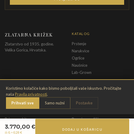
ZLATARNA KRIŽEK
KATALOG
Prstenje
Zlatarstvo od 1935. godine.
Velika Gorica, Hrvatska.
Narukvice
Ogrlice
Naušnice
Lab-Grown
INFORMACIJE
PRAVNE ODREDBE
Koristimo kolačiće kako bismo poboljšali vaše iskustvo. Pročitajte
naša
Pravila privatnosti
.
O nama
Pravila privatnosti
Prihvati sve
Samo nužni
Postavke
Kontakt
Opći uvjeti
Dostava & povrat
Uvjeti povrata
Briga o nakitu
Promjena veličine
3.770,00
€
Jamstvo
Uvjeti poklon bona
DODAJ U KOŠARICU
ili 6 ×
628
€