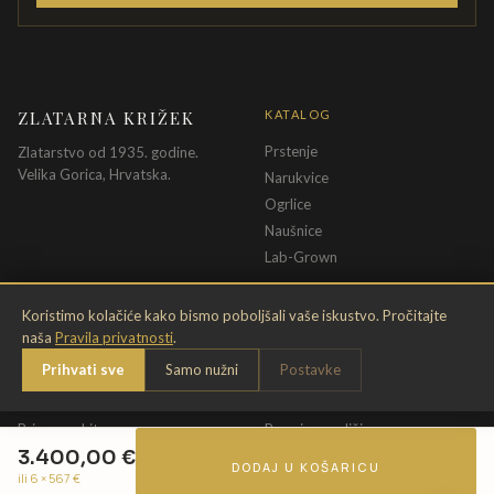
ZLATARNA KRIŽEK
KATALOG
Prstenje
Zlatarstvo od 1935. godine.
Velika Gorica, Hrvatska.
Narukvice
Ogrlice
Naušnice
Lab-Grown
INFORMACIJE
PRAVNE ODREDBE
Koristimo kolačiće kako bismo poboljšali vaše iskustvo. Pročitajte
naša
Pravila privatnosti
.
O nama
Pravila privatnosti
Prihvati sve
Samo nužni
Postavke
Kontakt
Opći uvjeti
Dostava & povrat
Uvjeti povrata
Briga o nakitu
Promjena veličine
3.400,00
€
Jamstvo
Uvjeti poklon bona
DODAJ U KOŠARICU
ili 6 ×
567
€