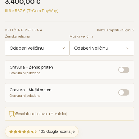
3.400,00
€
ili 6 ×
567
€ (T-Com PayWay)
Kako izmjeriti veličinu?
VELIČINE PRSTENA
Ženska veličina
Muška veličina
Gravura — Ženski prsten
Gravura nije dodana
Gravura — Muški prsten
Gravura nije dodana
Besplatna dostava u Hrvatskoj
4,5
· 102 Google recenzije