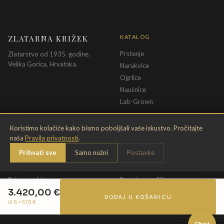
ZLATARNA KRIŽEK
KATALOG
Prstenje
Zlatarstvo od 1935. godine.
Velika Gorica, Hrvatska.
Narukvice
Ogrlice
Naušnice
Lab-Grown
INFORMACIJE
PRAVNE ODREDBE
Koristimo kolačiće kako bismo poboljšali vaše iskustvo. Pročitajte
naša
Pravila privatnosti
.
O nama
Pravila privatnosti
Prihvati sve
Samo nužni
Postavke
Kontakt
Opći uvjeti
Dostava & povrat
Uvjeti povrata
Briga o nakitu
Promjena veličine
3.420,00
€
Jamstvo
Uvjeti poklon bona
DODAJ U KOŠARICU
ili 6 ×
570
€