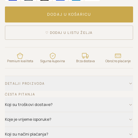
DODAJ U KOŠARICU
♡
DODAJ U LISTU ŽELJA
Premium kvaliteta
Sigurna kupovina
Brza dostava
Obročno plaćanje
DETALJI PROIZVODA
ČESTA PITANJA
Koji su troškovi dostave?
Koje je vrijeme isporuke?
Koji su načini plaćanja?