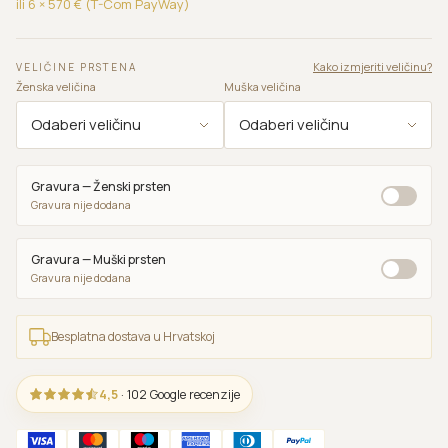
ili 6 ×
570
€ (T-Com PayWay)
Kako izmjeriti veličinu?
VELIČINE PRSTENA
Ženska veličina
Muška veličina
Gravura — Ženski prsten
Gravura nije dodana
Gravura — Muški prsten
Gravura nije dodana
Besplatna dostava u Hrvatskoj
4,5
· 102 Google recenzije