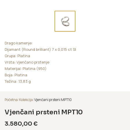
Drago kamenje:
Dijamant (Round brilliant) 7 x 0,015 ct SI
Grupa: Platina
Vrsta: Vjenčano prstenje
Materijal: Platina (950)
Boja: Platina
Težina: 13,83 g
Početna
/
Kolekcija
/
Vjenčani prsteni MPT10
Vjenčani prsteni MPT10
3.580,00
€