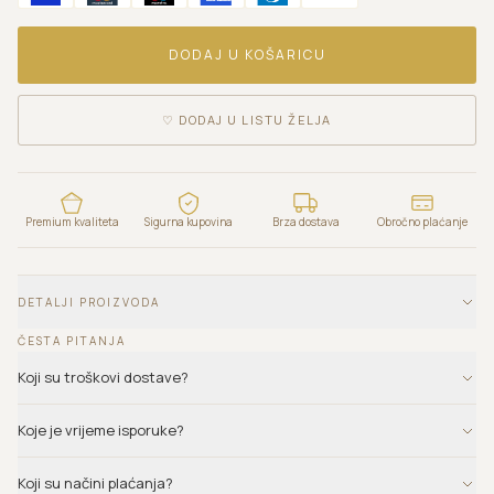
DODAJ U KOŠARICU
♡
DODAJ U LISTU ŽELJA
Premium kvaliteta
Sigurna kupovina
Brza dostava
Obročno plaćanje
DETALJI PROIZVODA
ČESTA PITANJA
Koji su troškovi dostave?
Koje je vrijeme isporuke?
Koji su načini plaćanja?