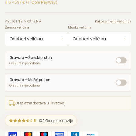
ili 6 ×
597
€ (T-Com PayWay)
Kako izmjeriti veličinu?
VELIČINE PRSTENA
Ženska veličina
Muška veličina
Gravura — Ženski prsten
Gravura nije dodana
Gravura — Muški prsten
Gravura nije dodana
Besplatna dostava u Hrvatskoj
4,5
· 102 Google recenzije