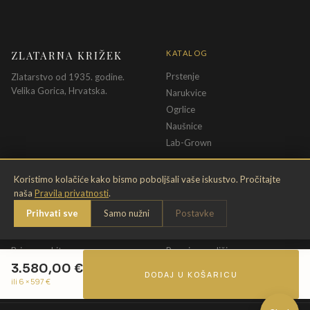
ZLATARNA KRIŽEK
KATALOG
Prstenje
Zlatarstvo od 1935. godine.
Velika Gorica, Hrvatska.
Narukvice
Ogrlice
Naušnice
Lab-Grown
INFORMACIJE
PRAVNE ODREDBE
Koristimo kolačiće kako bismo poboljšali vaše iskustvo. Pročitajte
naša
Pravila privatnosti
.
O nama
Pravila privatnosti
Prihvati sve
Samo nužni
Postavke
Kontakt
Opći uvjeti
Dostava & povrat
Uvjeti povrata
Briga o nakitu
Promjena veličine
3.580,00
€
Jamstvo
Uvjeti poklon bona
DODAJ U KOŠARICU
ili 6 ×
597
€