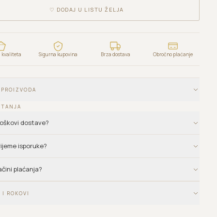
♡
DODAJ U LISTU ŽELJA
kvaliteta
Sigurna kupovina
Brza dostava
Obročno plaćanje
 PROIZVODA
ITANJA
troškovi dostave?
vrijeme isporuke?
ačini plaćanja?
 I ROKOVI