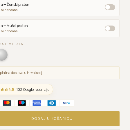
a — Ženski prsten
 nije dodana
a — Muški prsten
 nije dodana
BOJE METALA
platna dostava u Hrvatskoj
4,5
· 102 Google recenzije
DODAJ U KOŠARICU