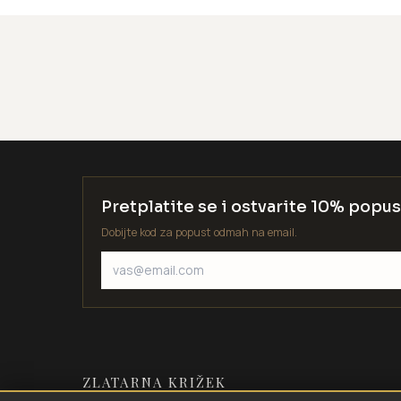
Pretplatite se i ostvarite 10% popus
Dobijte kod za popust odmah na email.
ZLATARNA KRIŽEK