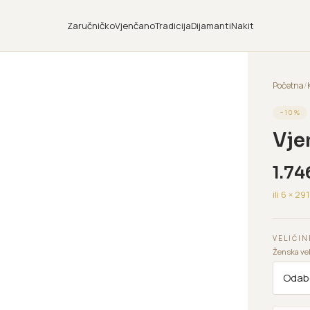
Zaručničko
Vjenčano
Tradicija
Dijamanti
Nakit
Početna
/
−
10
%
Vje
1.74
ili 6 ×
291
VELIČIN
Ženska vel