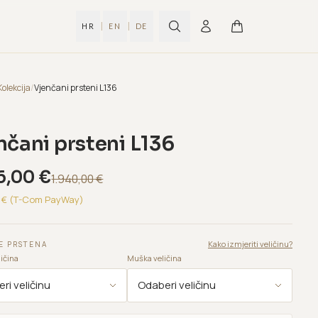
|
|
HR
EN
DE
Kolekcija
/
Vjenčani prsteni L136
nčani prsteni L136
6,00
€
1.940,00
€
€ (T-Com PayWay)
Kako izmjeriti veličinu?
E PRSTENA
ičina
Muška veličina