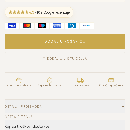
4,5
· 102 Google recenzije
DODAJ U KOŠARICU
♡
DODAJ U LISTU ŽELJA
Premium kvaliteta
Sigurna kupovina
Brza dostava
Obročno plaćanje
DETALJI PROIZVODA
ČESTA PITANJA
Koji su troškovi dostave?