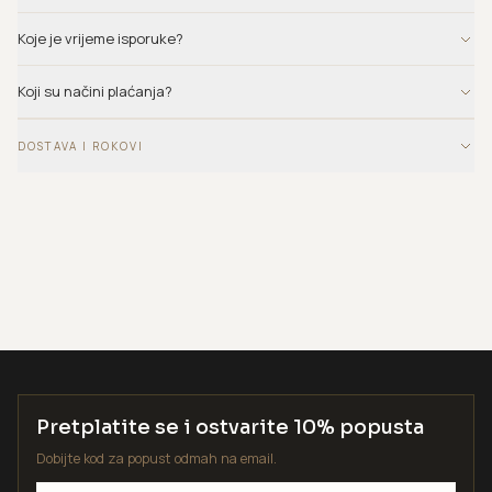
Koje je vrijeme isporuke?
Koji su načini plaćanja?
DOSTAVA I ROKOVI
Pretplatite se i ostvarite 10% popusta
Dobijte kod za popust odmah na email.