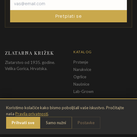
Pretplati se
ZLATARNA KRIŽEK
KATALOG
Prstenje
Zlatarstvo od 1935. godine.
Velika Gorica, Hrvatska.
Narukvice
Ogrlice
Naušnice
Lab-Grown
INFORMACIJE
PRAVNE ODREDBE
Koristimo kolačiće kako bismo poboljšali vaše iskustvo. Pročitajte
naša
Pravila privatnosti
.
O nama
Pravila privatnosti
Prihvati sve
Samo nužni
Postavke
Kontakt
Opći uvjeti
Dostava & povrat
Uvjeti povrata