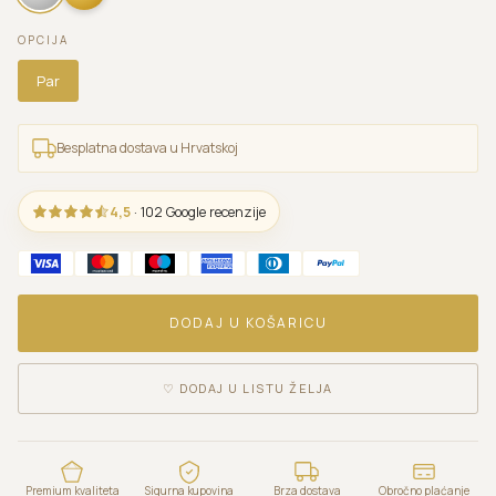
OPCIJA
Par
Besplatna dostava u Hrvatskoj
4,5
· 102 Google recenzije
DODAJ U KOŠARICU
♡
DODAJ U LISTU ŽELJA
Premium kvaliteta
Sigurna kupovina
Brza dostava
Obročno plaćanje