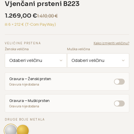
Vjenčani prsteni B223
1.269,00
€
1.410,00
€
ili 6 ×
212
€ (T-Com PayWay)
Kako izmjeriti veličinu?
VELIČINE PRSTENA
Ženska veličina
Muška veličina
Gravura — Ženski prsten
Gravura nije dodana
Gravura — Muški prsten
Gravura nije dodana
DRUGE BOJE METALA