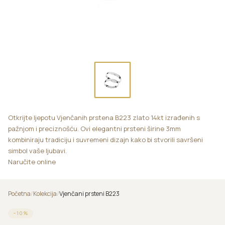
Otkrijte ljepotu Vjenčanih prstena B223 zlato 14kt izrađenih s
pažnjom i preciznošću. Ovi elegantni prsteni širine 3mm
kombiniraju tradiciju i suvremeni dizajn kako bi stvorili savršeni
simbol vaše ljubavi.
Naručite online
Početna
/
Kolekcija
/
Vjenčani prsteni B223
−
10
%