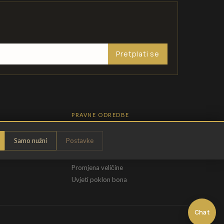
Pretplati se
PRAVNE ODREDBE
Pravila privatnosti
Samo nužni
Postavke
Opći uvjeti
t
Uvjeti povrata
Promjena veličine
Uvjeti poklon bona
Chat