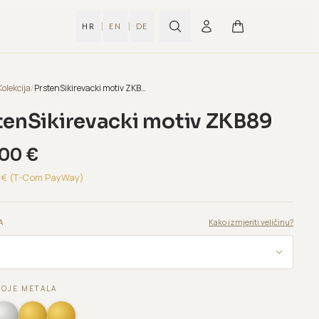
|
|
HR
EN
DE
Kolekcija
/
PrstenSikirevacki motiv ZKB89
tenSikirevacki motiv ZKB89
,00
€
€ (T-Com PayWay)
Kako izmjeriti veličinu?
A
BOJE METALA