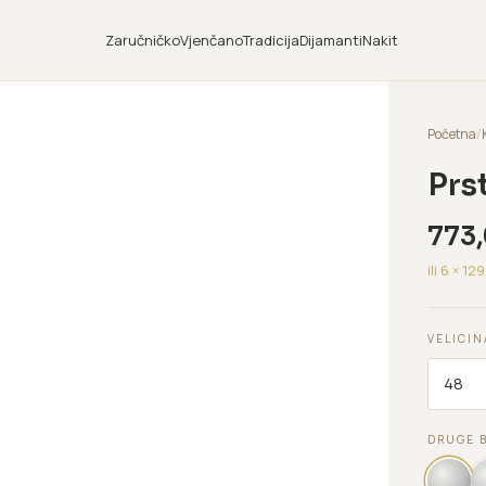
Zaručničko
Vjenčano
Tradicija
Dijamanti
Nakit
Početna
/
Prs
773
ili 6 ×
129
VELICIN
DRUGE 