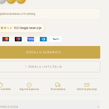
platna dostava u Hrvatskoj
4,5
· 102 Google recenzije
DODAJ U KOŠARICU
♡
DODAJ U LISTU ŽELJA
kvaliteta
Sigurna kupovina
Brza dostava
Obročno plaćanje
 PROIZVODA