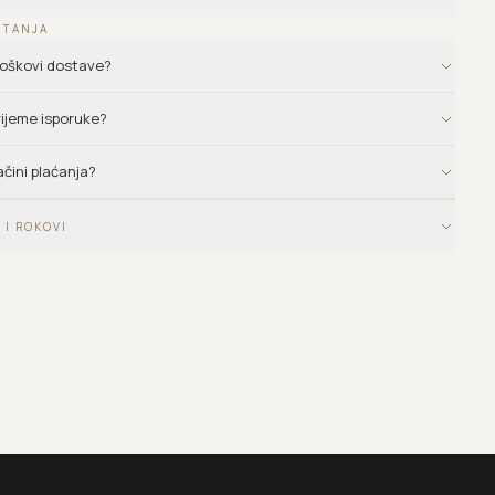
ITANJA
troškovi dostave?
vrijeme isporuke?
ačini plaćanja?
 I ROKOVI