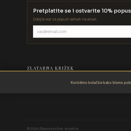
Pretplatite se i ostvarite 10% popus
Dobijte kod za popust odmah na email.
ZLATARNA KRIŽEK
Zlatarstvo od 1935. godine. Velika
Koristimo kolačiće kako bismo pobol
Gorica, Hrvatska.
©
2026
Zlatarna Križek · krizek.hr