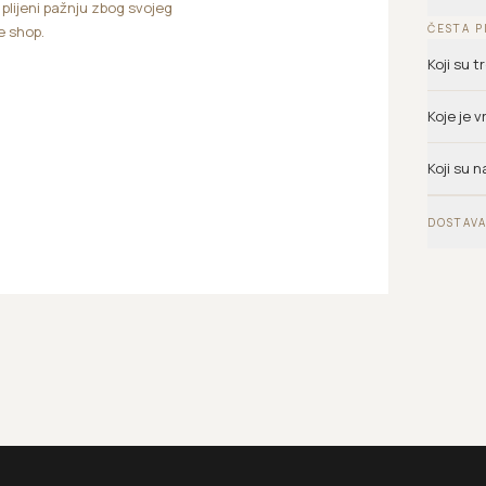
i plijeni pažnju zbog svojeg
ČESTA P
ne shop.
Koji su 
Koje je 
Koji su n
DOSTAVA