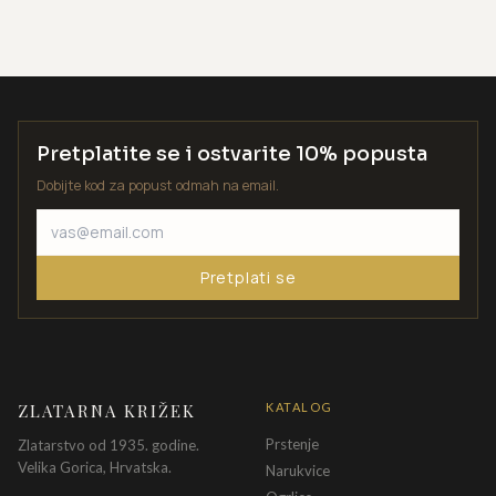
Pretplatite se i ostvarite 10% popusta
Dobijte kod za popust odmah na email.
Pretplati se
ZLATARNA KRIŽEK
KATALOG
Prstenje
Zlatarstvo od 1935. godine.
Velika Gorica, Hrvatska.
Narukvice