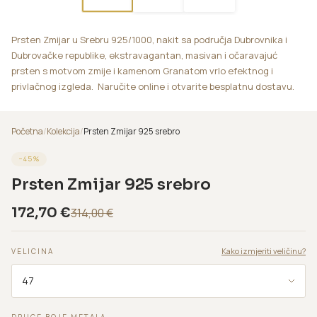
Prsten Zmijar u Srebru 925/1000, nakit sa područja Dubrovnika i
Dubrovačke republike, ekstravagantan, masivan i očaravajuć
prsten s motvom zmije i kamenom Granatom vrlo efektnog i
privlačnog izgleda. Naručite online i otvarite besplatnu dostavu.
Početna
/
Kolekcija
/
Prsten Zmijar 925 srebro
−
45
%
Prsten Zmijar 925 srebro
172,70
€
314,00
€
Kako izmjeriti veličinu?
VELICINA
DRUGE BOJE METALA