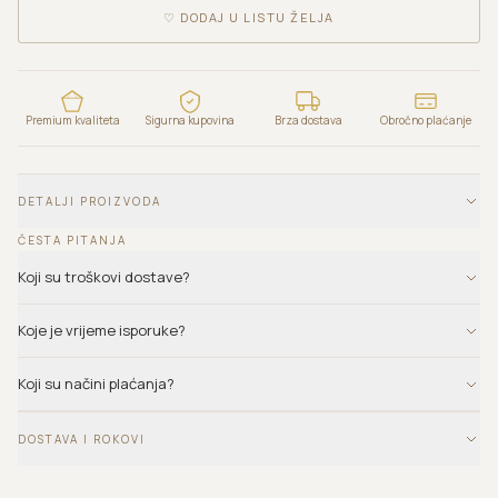
♡
DODAJ U LISTU ŽELJA
Premium kvaliteta
Sigurna kupovina
Brza dostava
Obročno plaćanje
DETALJI PROIZVODA
ČESTA PITANJA
Koji su troškovi dostave?
Koje je vrijeme isporuke?
Koji su načini plaćanja?
DOSTAVA I ROKOVI