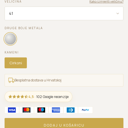
Kako izmjeriti veličinu?
VELICINA
DRUGE BOJE METALA
KAMENI
Cirkoni
Besplatna dostava u Hrvatskoj
4,5
· 102 Google recenzije
DODAJ U KOŠARICU