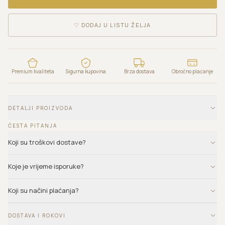
♡
DODAJ U LISTU ŽELJA
Premium kvaliteta
Sigurna kupovina
Brza dostava
Obročno plaćanje
DETALJI PROIZVODA
ČESTA PITANJA
Koji su troškovi dostave?
Koje je vrijeme isporuke?
Koji su načini plaćanja?
DOSTAVA I ROKOVI