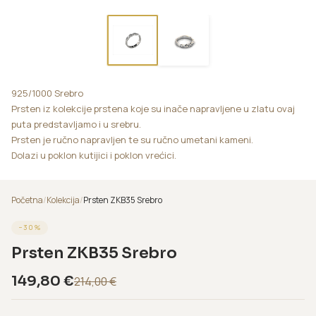
925/1000 Srebro
Prsten iz kolekcije prstena koje su inače napravljene u zlatu ovaj
puta predstavljamo i u srebru.
Prsten je ručno napravljen te su ručno umetani kameni.
Dolazi u poklon kutijici i poklon vrećici.
Početna
/
Kolekcija
/
Prsten ZKB35 Srebro
−
30
%
Prsten ZKB35 Srebro
149,80
€
214,00
€