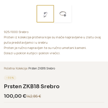
925/1000 Srebro
Prsten iz kolekcije prstena koje su inače napravljene u zlatu ovaj
puta predstavljamo i u srebru.
Prsten je ručno napravljen te su ručno umetani kameni.
Dolazi u poklon kutijici i poklon vrećici.
Početna
/
Kolekcija
/
Prsten ZKB18 Srebro
−
30
%
Prsten ZKB18 Srebro
100,00
€
142,86
€