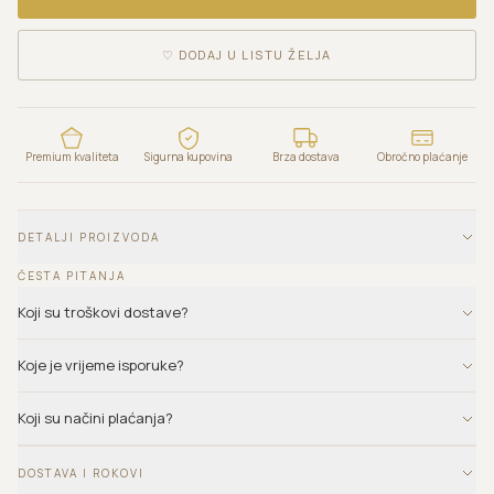
♡
DODAJ U LISTU ŽELJA
Premium kvaliteta
Sigurna kupovina
Brza dostava
Obročno plaćanje
DETALJI PROIZVODA
ČESTA PITANJA
Koji su troškovi dostave?
Koje je vrijeme isporuke?
Koji su načini plaćanja?
DOSTAVA I ROKOVI