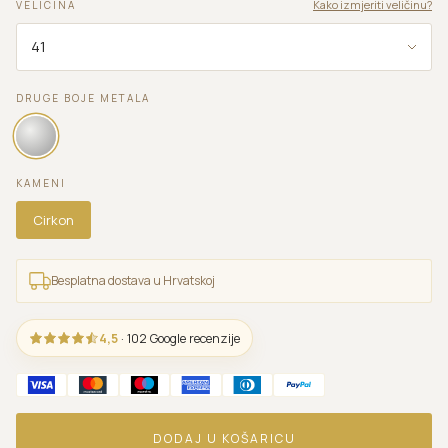
Kako izmjeriti veličinu?
VELICINA
DRUGE BOJE METALA
KAMENI
Cirkon
Besplatna dostava u Hrvatskoj
4,5
· 102 Google recenzije
DODAJ U KOŠARICU