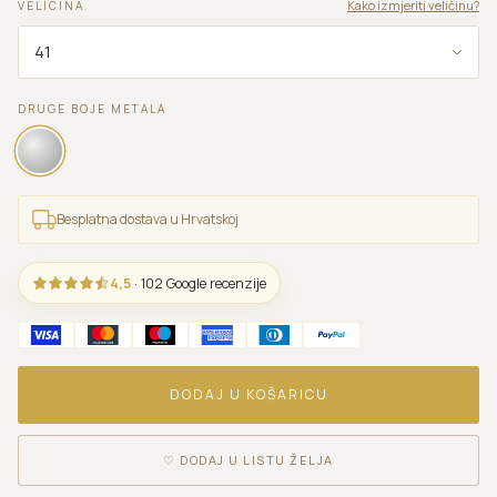
Kako izmjeriti veličinu?
VELICINA
DRUGE BOJE METALA
Besplatna dostava u Hrvatskoj
4,5
· 102 Google recenzije
DODAJ U KOŠARICU
♡
DODAJ U LISTU ŽELJA