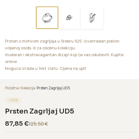
Prsten s motivom zagrljaja u Srebru 925. Izvanredan poklon
voljenoj osobi, ili za osobnu kolekciju.
moderan i ekstravagantan dizajn koji će vas oduševiti. Kupite
online .
Moguca izrada u 14kt zlatu. Cijena na upit
Početna
/
Kolekcija
/
Prsten Zagrljaj UD5
−
30
%
Prsten Zagrljaj UD5
87,85
€
125,50
€