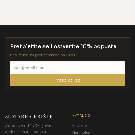
Pretplatite se i ostvarite 10% popusta
Dobijte kod za popust odmah na email.
Pretplati se
ZLATARNA KRIŽEK
KATALOG
Prstenje
Zlatarstvo od 1935. godine.
Velika Gorica, Hrvatska.
Narukvice