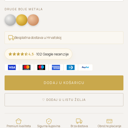
DRUGE BOJE METALA
Besplatna dostava u Hrvatskoj
4,5
· 102 Google recenzije
DODAJ U KOŠARICU
♡
DODAJ U LISTU ŽELJA
Premium kvaliteta
Sigurna kupovina
Brza dostava
Obročno plaćanje