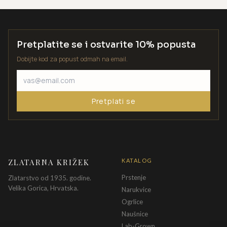
Pretplatite se i ostvarite 10% popusta
Dobijte kod za popust odmah na email.
Pretplati se
ZLATARNA KRIŽEK
KATALOG
Prstenje
Zlatarstvo od 1935. godine.
Velika Gorica, Hrvatska.
Narukvice
Ogrlice
Naušnice
Lab-Grown