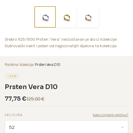
Srebro 925/1000 Prsten "Vera" neizostavan je dio iz kolekcije
Dubrovački nakit i jedan od najpoznatijih dijelova te kolekcije.
Početna
/
Kolekcija
/
Prsten Vera D10
−
45
%
Prsten Vera D10
77,75
€
125,00
€
Kako izmjeriti veličinu?
VELICINA