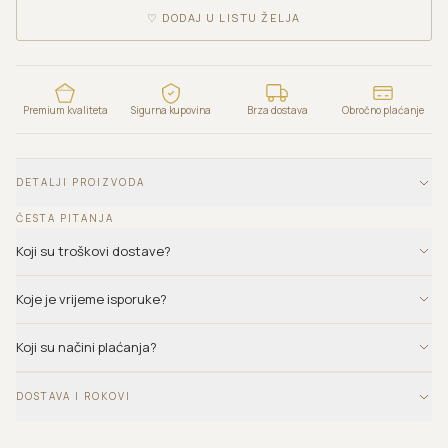
♡
DODAJ U LISTU ŽELJA
Premium kvaliteta
Sigurna kupovina
Brza dostava
Obročno plaćanje
DETALJI PROIZVODA
ČESTA PITANJA
Koji su troškovi dostave?
Koje je vrijeme isporuke?
Koji su načini plaćanja?
DOSTAVA I ROKOVI