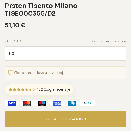
Prsten Tisento Milano
TISE000355/D2
51,10
€
Kako izmjeriti veličinu?
VELICINA
Besplatna dostava u Hrvatskoj
4,5
· 102 Google recenzije
DODAJ U KOŠARICU