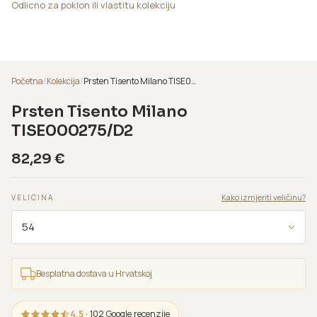
Odlicno za poklon ili vlastitu kolekciju
Početna
/
Kolekcija
/
Prsten Tisento Milano TISE000275/D2
Prsten Tisento Milano
TISE000275/D2
82,29
€
Kako izmjeriti veličinu?
VELICINA
Besplatna dostava u Hrvatskoj
4,5
· 102 Google recenzije