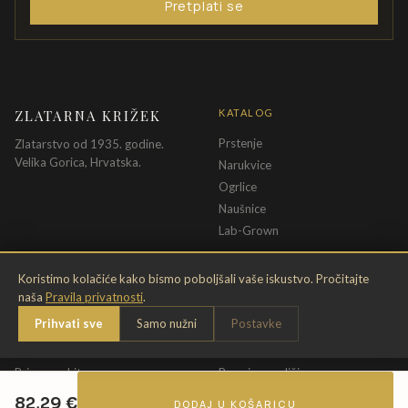
Pretplati se
ZLATARNA KRIŽEK
KATALOG
Prstenje
Zlatarstvo od 1935. godine.
Velika Gorica, Hrvatska.
Narukvice
Ogrlice
Naušnice
Lab-Grown
INFORMACIJE
PRAVNE ODREDBE
Koristimo kolačiće kako bismo poboljšali vaše iskustvo. Pročitajte
naša
Pravila privatnosti
.
O nama
Pravila privatnosti
Prihvati sve
Samo nužni
Postavke
Kontakt
Opći uvjeti
Dostava & povrat
Uvjeti povrata
Briga o nakitu
Promjena veličine
Jamstvo
Uvjeti poklon bona
82,29
€
DODAJ U KOŠARICU