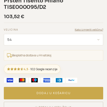
Prsten Tisento Milano
TISE000095/D2
103,52
€
Kako izmjeriti veličinu?
VELICINA
Besplatna dostava u Hrvatskoj
4,5
· 102 Google recenzije
DODAJ U KOŠARICU