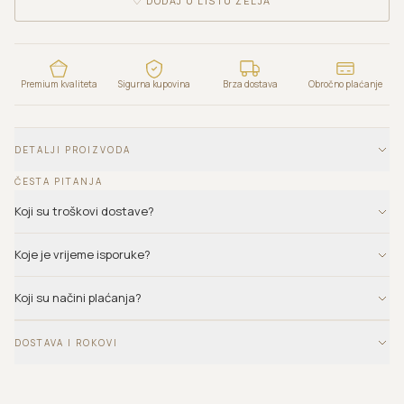
♡
DODAJ U LISTU ŽELJA
Premium kvaliteta
Sigurna kupovina
Brza dostava
Obročno plaćanje
DETALJI PROIZVODA
ČESTA PITANJA
Koji su troškovi dostave?
Koje je vrijeme isporuke?
Koji su načini plaćanja?
DOSTAVA I ROKOVI