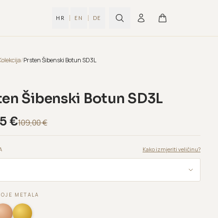
|
|
HR
EN
DE
Kolekcija
/
Prsten Šibenski Botun SD3L
ten Šibenski Botun SD3L
95
€
109,00
€
Kako izmjeriti veličinu?
A
BOJE METALA