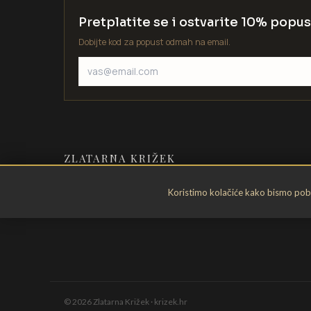
Pretplatite se i ostvarite 10% popus
Dobijte kod za popust odmah na email.
ZLATARNA KRIŽEK
Zlatarstvo od 1935. godine. Velika
Koristimo kolačiće kako bismo pobol
Gorica, Hrvatska.
©
2026
Zlatarna Križek · krizek.hr