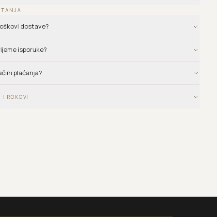
ITANJA
troškovi dostave?
vrijeme isporuke?
ačini plaćanja?
 I ROKOVI