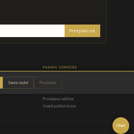
Pretplati se
PRAVNE ODREDBE
Pravila privatnosti
Samo nužni
Postavke
Opći uvjeti
t
Uvjeti povrata
Promjena veličine
Uvjeti poklon bona
Chat