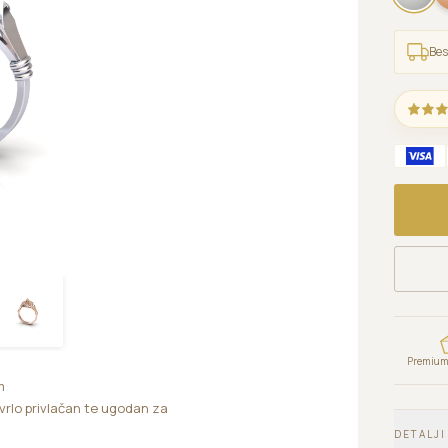
Bes
Premium 
m
 vrlo privlačan te ugodan za
DETALJI