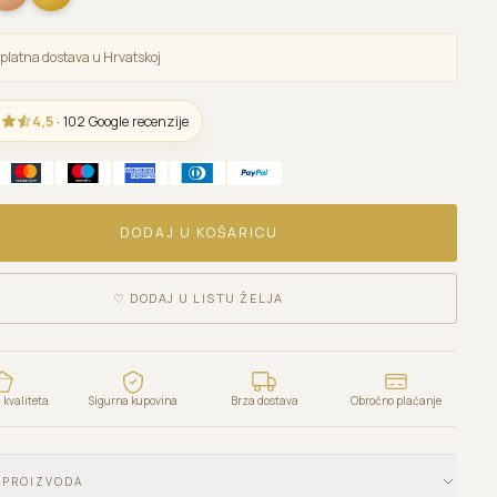
platna dostava u Hrvatskoj
4,5
· 102 Google recenzije
DODAJ U KOŠARICU
♡
DODAJ U LISTU ŽELJA
kvaliteta
Sigurna kupovina
Brza dostava
Obročno plaćanje
 PROIZVODA