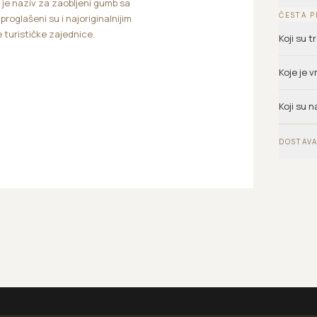
o je naziv za zaobljeni gumb sa
ČESTA P
roglašeni su i najoriginalnijim
turističke zajednice.
Koji su 
Koje je 
Koji su n
DOSTAVA