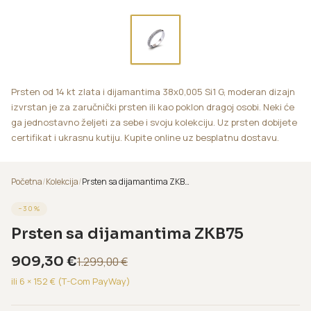
Prsten od 14 kt zlata i dijamantima 38x0,005 Si1 G, moderan dizajn
izvrstan je za zaručnički prsten ili kao poklon dragoj osobi. Neki će
ga jednostavno željeti za sebe i svoju kolekciju. Uz prsten dobijete
certifikat i ukrasnu kutiju. Kupite online uz besplatnu dostavu.
Početna
/
Kolekcija
/
Prsten sa dijamantima ZKB75
−
30
%
Prsten sa dijamantima ZKB75
909,30
€
1.299,00
€
ili 6 ×
152
€ (T-Com PayWay)