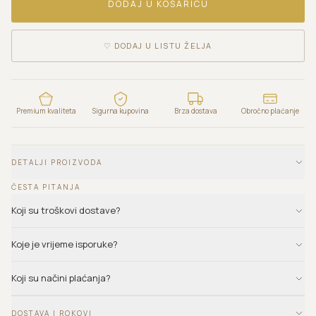
DODAJ U KOŠARICU
♡
DODAJ U LISTU ŽELJA
Premium kvaliteta
Sigurna kupovina
Brza dostava
Obročno plaćanje
DETALJI PROIZVODA
ČESTA PITANJA
Koji su troškovi dostave?
Koje je vrijeme isporuke?
Koji su načini plaćanja?
DOSTAVA I ROKOVI