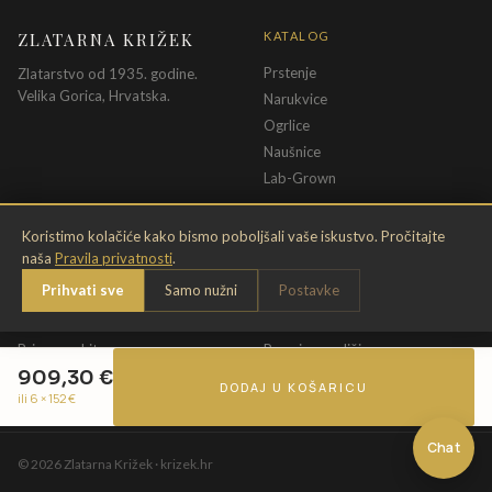
ZLATARNA KRIŽEK
KATALOG
Prstenje
Zlatarstvo od 1935. godine.
Velika Gorica, Hrvatska.
Narukvice
Ogrlice
Naušnice
Lab-Grown
INFORMACIJE
PRAVNE ODREDBE
Koristimo kolačiće kako bismo poboljšali vaše iskustvo. Pročitajte
naša
Pravila privatnosti
.
O nama
Pravila privatnosti
Prihvati sve
Samo nužni
Postavke
Kontakt
Opći uvjeti
Dostava & povrat
Uvjeti povrata
Briga o nakitu
Promjena veličine
909,30
€
Jamstvo
Uvjeti poklon bona
DODAJ U KOŠARICU
ili 6 ×
152
€
Chat
©
2026
Zlatarna Križek · krizek.hr