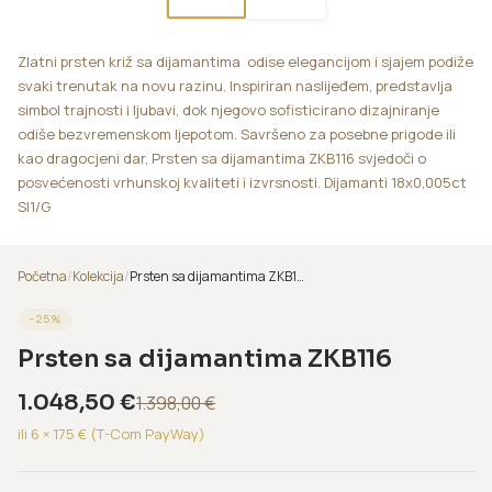
Zlatni prsten križ sa dijamantima odise elegancijom i sjajem podiže
svaki trenutak na novu razinu. Inspiriran naslijeđem, predstavlja
simbol trajnosti i ljubavi, dok njegovo sofisticirano dizajniranje
odiše bezvremenskom ljepotom. Savršeno za posebne prigode ili
kao dragocjeni dar, Prsten sa dijamantima ZKB116 svjedoči o
posvećenosti vrhunskoj kvaliteti i izvrsnosti. Dijamanti 18x0,005ct
SI1/G
Početna
/
Kolekcija
/
Prsten sa dijamantima ZKB116
−
25
%
Prsten sa dijamantima ZKB116
1.048,50
€
1.398,00
€
ili 6 ×
175
€ (T-Com PayWay)