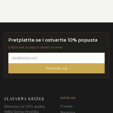
Pretplatite se i ostvarite 10% popusta
Dobijte kod za popust odmah na email.
Pretplati se
ZLATARNA KRIŽEK
KATALOG
Prstenje
Zlatarstvo od 1935. godine.
Velika Gorica, Hrvatska.
Narukvice