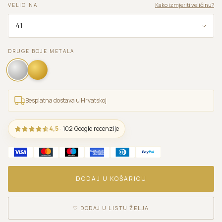
Kako izmjeriti veličinu?
VELICINA
DRUGE BOJE METALA
Besplatna dostava u Hrvatskoj
4,5
· 102 Google recenzije
DODAJ U KOŠARICU
♡
DODAJ U LISTU ŽELJA