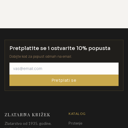
Pretplatite se i ostvarite 10% popusta
Dobijte kod za popust odmah na email.
Pretplati se
ZLATARNA KRIŽEK
KATALOG
Prstenje
Zlatarstvo od 1935. godine.