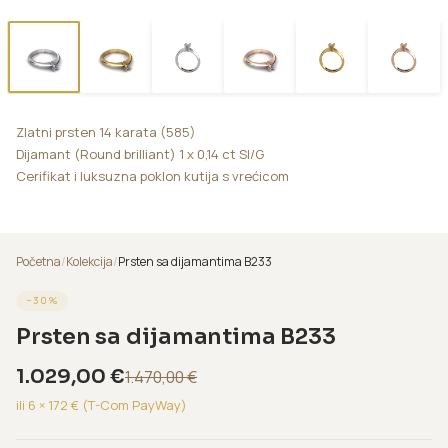
Zlatni prsten 14 karata (585)
Dijamant (Round brilliant) 1 x 0,14 ct SI/G
Cerifikat i luksuzna poklon kutija s vrećicom
Početna
/
Kolekcija
/
Prsten sa dijamantima B233
−
30
%
Prsten sa dijamantima B233
1.029,00
€
1.470,00
€
ili 6 ×
172
€ (T-Com PayWay)