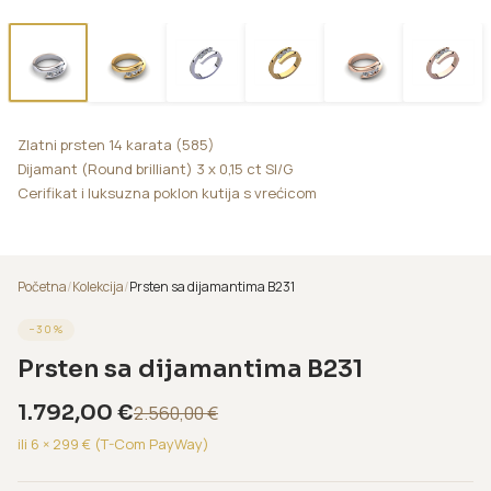
Zlatni prsten 14 karata (585)
Dijamant (Round brilliant) 3 x 0,15 ct SI/G
Cerifikat i luksuzna poklon kutija s vrećicom
Početna
/
Kolekcija
/
Prsten sa dijamantima B231
−
30
%
Prsten sa dijamantima B231
1.792,00
€
2.560,00
€
ili 6 ×
299
€ (T-Com PayWay)