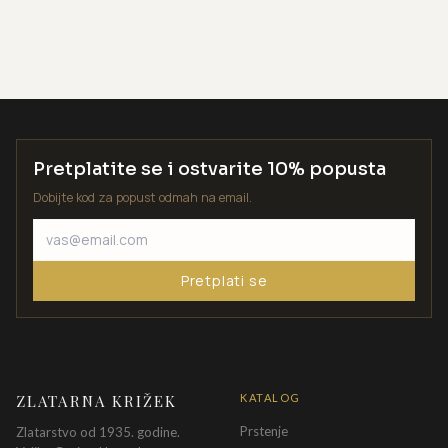
Pretplatite se i ostvarite 10% popusta
Dobijte kod za popust odmah na email.
Pretplati se
ZLATARNA KRIŽEK
KATALOG
Prstenje
Zlatarstvo od 1935. godine.