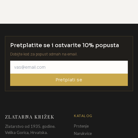
Pretplatite se i ostvarite 10% popusta
Dobijte kod za popust odmah na email.
Pretplati se
ZLATARNA KRIŽEK
KATALOG
Prstenje
Zlatarstvo od 1935. godine.
Velika Gorica, Hrvatska.
Narukvice