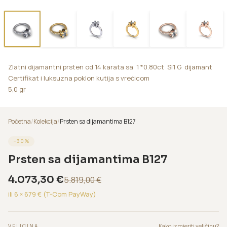
Zlatni dijamantni prsten od 14 karata sa 1 *0.80ct SI1 G dijamant
Certifikat i luksuzna poklon kutija s vrećicom
5,0 gr
Početna
/
Kolekcija
/
Prsten sa dijamantima B127
−
30
%
Prsten sa dijamantima B127
4.073,30
€
5.819,00
€
ili 6 ×
679
€ (T-Com PayWay)
Kako izmjeriti veličinu?
VELICINA