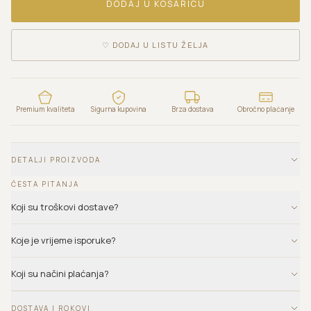
DODAJ U KOŠARICU
♡
DODAJ U LISTU ŽELJA
Premium kvaliteta
Sigurna kupovina
Brza dostava
Obročno plaćanje
DETALJI PROIZVODA
ČESTA PITANJA
Koji su troškovi dostave?
Koje je vrijeme isporuke?
Koji su načini plaćanja?
DOSTAVA I ROKOVI