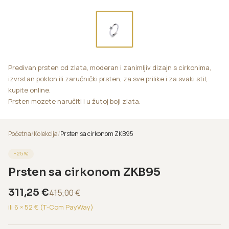
Predivan prsten od zlata, moderan i zanimljiv dizajn s cirkonima,
izvrstan poklon ili zaručnički prsten, za sve prilike i za svaki stil,
kupite online.
Prsten mozete naručiti i u žutoj boji zlata.
Početna
/
Kolekcija
/
Prsten sa cirkonom ZKB95
−
25
%
Prsten sa cirkonom ZKB95
311,25
€
415,00
€
ili 6 ×
52
€ (T-Com PayWay)