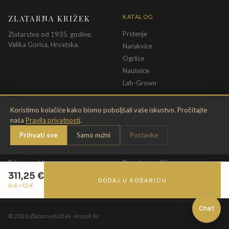
ZLATARNA KRIŽEK
KATALOG
Prstenje
Zlatarstvo od 1935. godine.
Velika Gorica, Hrvatska.
Narukvice
Ogrlice
Naušnice
Lab-Grown
INFORMACIJE
PRAVNE ODREDBE
Koristimo kolačiće kako bismo poboljšali vaše iskustvo. Pročitajte
naša
Pravila privatnosti
.
O nama
Pravila privatnosti
Prihvati sve
Samo nužni
Postavke
Kontakt
Opći uvjeti
Dostava & povrat
Uvjeti povrata
Briga o nakitu
Promjena veličine
311,25
€
Jamstvo
Uvjeti poklon bona
DODAJ U KOŠARICU
ili 6 ×
52
€
Chat
©
2026
Zlatarna Križek · krizek.hr