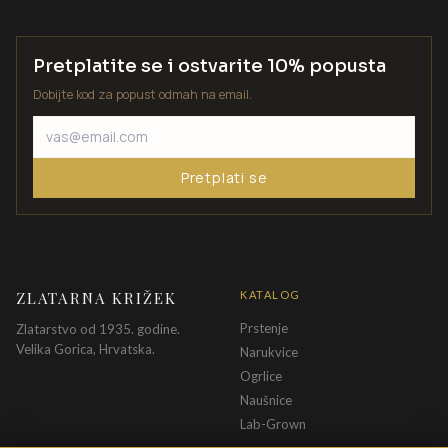
Pretplatite se i ostvarite 10% popusta
Dobijte kod za popust odmah na email.
Pretplati se
ZLATARNA KRIŽEK
KATALOG
Prstenje
Zlatarstvo od 1935. godine.
Velika Gorica, Hrvatska.
Narukvice
Ogrlice
Naušnice
Lab-Grown