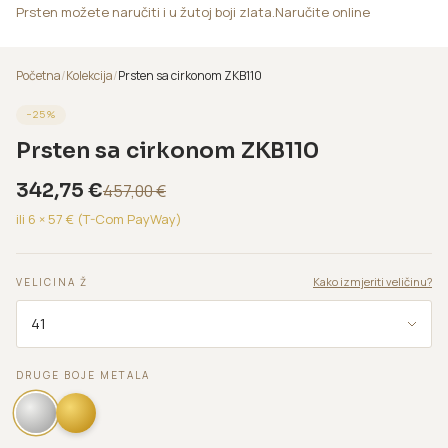
Prsten možete naručiti i u žutoj boji zlata.Naručite online
Početna
/
Kolekcija
/
Prsten sa cirkonom ZKB110
−
25
%
Prsten sa cirkonom ZKB110
342,75
€
457,00
€
ili 6 ×
57
€ (T-Com PayWay)
Kako izmjeriti veličinu?
VELICINA Ž
DRUGE BOJE METALA