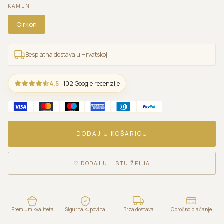
KAMEN
Cirkon
Besplatna dostava u Hrvatskoj
4,5
· 102 Google recenzije
DODAJ U KOŠARICU
♡
DODAJ U LISTU ŽELJA
Premium kvaliteta
Sigurna kupovina
Brza dostava
Obročno plaćanje