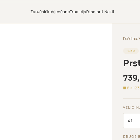
Zaručničko
Vjenčano
Tradicija
Dijamanti
Nakit
Početna
/
−
25
%
Prs
739
ili 6 ×
123
VELICIN
DRUGE 