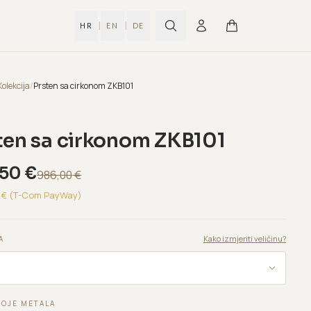
|
|
HR
EN
DE
Kolekcija
/
Prsten sa cirkonom ZKB101
ten sa cirkonom ZKB101
,50
€
986,00
€
€ (T-Com PayWay)
Kako izmjeriti veličinu?
A
BOJE METALA