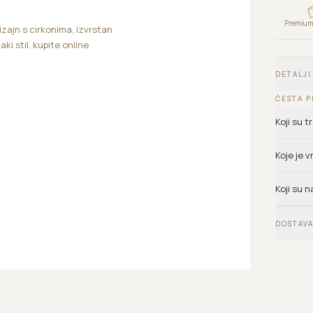
Premium 
izajn s cirkonima, izvrstan
aki stil, kupite online
DETALJI
ČESTA P
Koji su 
Koje je 
Koji su n
DOSTAVA