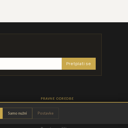
Pretplati se
PRAVNE ODREDBE
Pravila privatnosti
Samo nužni
Postavke
Opći uvjeti
t
Uvjeti povrata