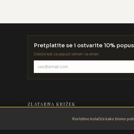
Pretplatite se i ostvarite 10% popus
Dobijte kod za popust odmah na email.
ZLATARNA KRIŽEK
Zlatarstvo od 1935. godine. Velika
Koristimo kolačiće kako bismo pobol
Gorica, Hrvatska.