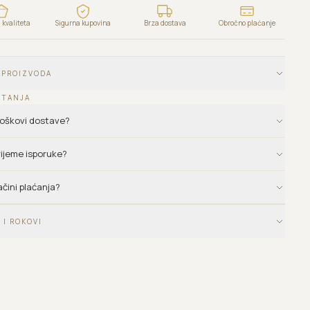
kvaliteta
Sigurna kupovina
Brza dostava
Obročno plaćanje
 PROIZVODA
ITANJA
troškovi dostave?
vrijeme isporuke?
ačini plaćanja?
 I ROKOVI