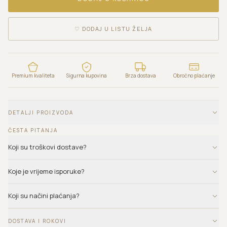
♡
DODAJ U LISTU ŽELJA
Premium kvaliteta
Sigurna kupovina
Brza dostava
Obročno plaćanje
DETALJI PROIZVODA
ČESTA PITANJA
Koji su troškovi dostave?
Koje je vrijeme isporuke?
Koji su načini plaćanja?
DOSTAVA I ROKOVI