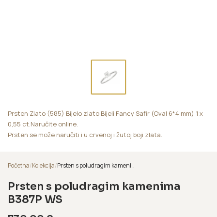
Prsten Zlato (585) Bijelo zlato Bijeli Fancy Safir (Oval 6*4 mm) 1 x
0,55 ct.Naručite online.
Prsten se može naručiti i u crvenoj i žutoj boji zlata.
Početna
/
Kolekcija
/
Prsten s poludragim kamenima B387P WS
Prsten s poludragim kamenima
B387P WS