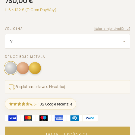
730,00
€
ili 6 ×
122
€ (T-Com PayWay)
Kako izmjeriti veličinu?
VELICINA
DRUGE BOJE METALA
Besplatna dostava u Hrvatskoj
4,5
· 102 Google recenzije
DODAJ U KOŠARICU