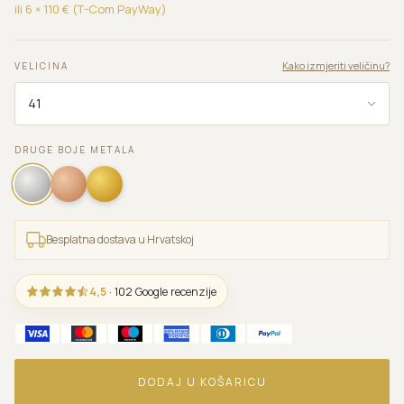
ili 6 ×
110
€ (T-Com PayWay)
Kako izmjeriti veličinu?
VELICINA
DRUGE BOJE METALA
Besplatna dostava u Hrvatskoj
4,5
· 102 Google recenzije
DODAJ U KOŠARICU