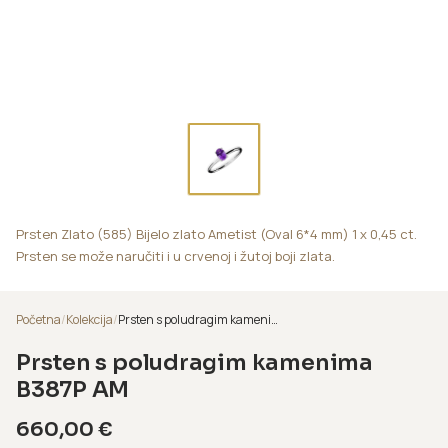
Prsten Zlato (585) Bijelo zlato Ametist (Oval 6*4 mm) 1 x 0,45 ct.
Prsten se može naručiti i u crvenoj i žutoj boji zlata.
Početna
/
Kolekcija
/
Prsten s poludragim kamenima B387P AM
Prsten s poludragim kamenima
B387P AM
660,00
€