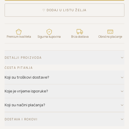
♡
DODAJ U LISTU ŽELJA
Premium kvaliteta
Sigurna kupovina
Brza dostava
Obročno plaćanje
DETALJI PROIZVODA
ČESTA PITANJA
Koji su troškovi dostave?
Koje je vrijeme isporuke?
Koji su načini plaćanja?
DOSTAVA I ROKOVI