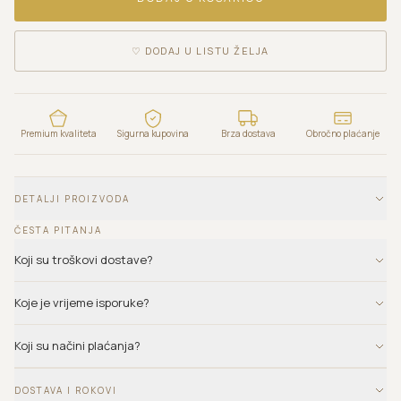
♡
DODAJ U LISTU ŽELJA
Premium kvaliteta
Sigurna kupovina
Brza dostava
Obročno plaćanje
DETALJI PROIZVODA
ČESTA PITANJA
Koji su troškovi dostave?
Koje je vrijeme isporuke?
Koji su načini plaćanja?
DOSTAVA I ROKOVI