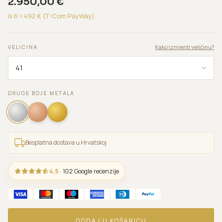
2.950,00
€
ili 6 ×
492
€ (T-Com PayWay)
Kako izmjeriti veličinu?
VELICINA
DRUGE BOJE METALA
Besplatna dostava u Hrvatskoj
4,5
· 102 Google recenzije
DODAJ U KOŠARICU