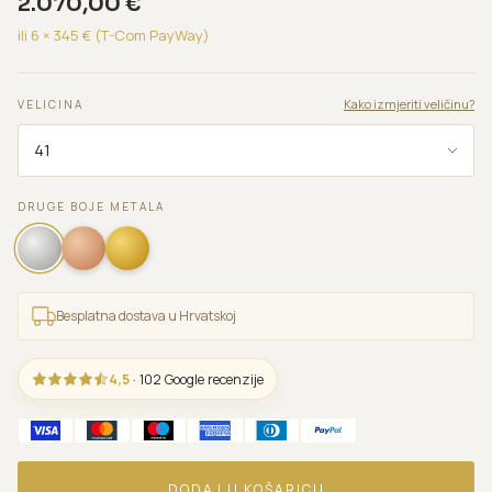
2.070,00
€
ili 6 ×
345
€ (T-Com PayWay)
Kako izmjeriti veličinu?
VELICINA
DRUGE BOJE METALA
Besplatna dostava u Hrvatskoj
4,5
· 102 Google recenzije
DODAJ U KOŠARICU