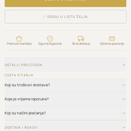
♡
DODAJ U LISTU ŽELJA
Premium kvaliteta
Sigurna kupovina
Brza dostava
Obročno plaćanje
DETALJI PROIZVODA
ČESTA PITANJA
Koji su troškovi dostave?
Koje je vrijeme isporuke?
Koji su načini plaćanja?
DOSTAVA I ROKOVI