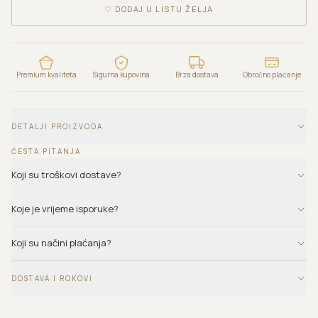
♡
DODAJ U LISTU ŽELJA
Premium kvaliteta
Sigurna kupovina
Brza dostava
Obročno plaćanje
DETALJI PROIZVODA
ČESTA PITANJA
Koji su troškovi dostave?
Koje je vrijeme isporuke?
Koji su načini plaćanja?
DOSTAVA I ROKOVI