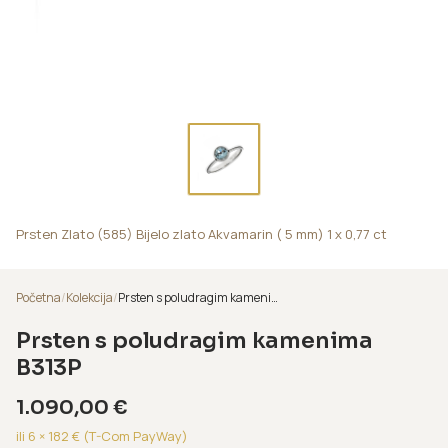
Prsten Zlato (585) Bijelo zlato Akvamarin ( 5 mm) 1 x 0,77 ct
Početna
/
Kolekcija
/
Prsten s poludragim kamenima B313P
Prsten s poludragim kamenima
B313P
1.090,00
€
ili 6 ×
182
€ (T-Com PayWay)