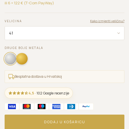
ili 6 ×
122
€ (T-Com PayWay)
Kako izmjeriti veličinu?
VELICINA
DRUGE BOJE METALA
Besplatna dostava u Hrvatskoj
4,5
· 102 Google recenzije
DODAJ U KOŠARICU