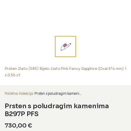
Prsten Zlato (585) Bijelo zlato Pink Fancy Sapphire (Oval 6*4 mm) 1
x 0,56 ct
Početna
/
Kolekcija
/
Prsten s poludragim kamenima B297P PFS
Prsten s poludragim kamenima
B297P PFS
730,00
€