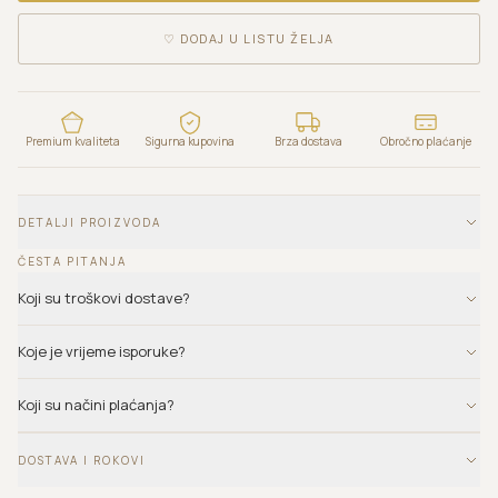
♡
DODAJ U LISTU ŽELJA
Premium kvaliteta
Sigurna kupovina
Brza dostava
Obročno plaćanje
DETALJI PROIZVODA
ČESTA PITANJA
Koji su troškovi dostave?
Koje je vrijeme isporuke?
Koji su načini plaćanja?
DOSTAVA I ROKOVI