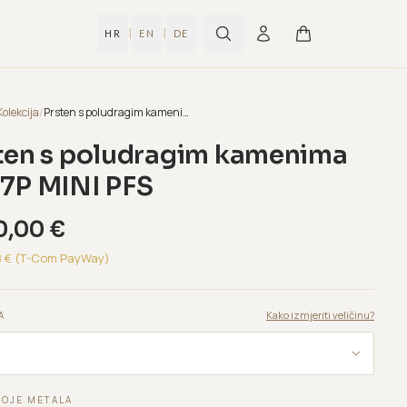
|
|
HR
EN
DE
Kolekcija
/
Prsten s poludragim kamenima B237P MINI PFS
ten s poludragim kamenima
7P MINI PFS
0,00
€
8
€ (T-Com PayWay)
Kako izmjeriti veličinu?
A
BOJE METALA