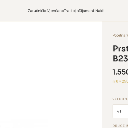
Zaručničko
Vjenčano
Tradicija
Dijamanti
Nakit
Početna
/
Prs
B23
1.55
ili 6 ×
25
VELICIN
DRUGE 