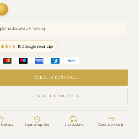
platna dostava u Hrvatskoj
4,5
· 102 Google recenzije
DODAJ U KOŠARICU
♡
DODAJ U LISTU ŽELJA
kvaliteta
Sigurna kupovina
Brza dostava
Obročno plaćanje