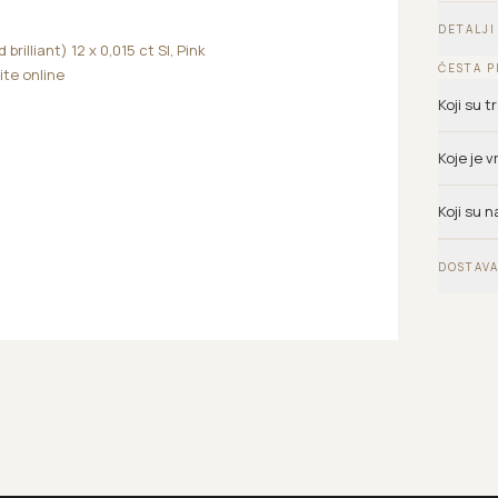
DETALJI
rilliant) 12 x 0,015 ct SI, Pink
ČESTA P
ite online
Koji su 
Koje je 
Koji su n
DOSTAVA