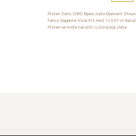
Prsten Zlato (585) Bijelo zlato Dijamant (Round b
Fancy Sapphire (Oval 6*4 mm) 1 x 0,57 ct.Naruč
Prsten se može naručiti i u žutoj boji zlata.