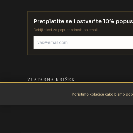
Pretplatite se i ostvarite 10% popus
Dobijte kod za popust odmah na email.
ZLATARNA KRIŽEK
Zlatarstvo od 1935. godine. Velika
Koristimo kolačiće kako bismo pobol
Gorica, Hrvatska.