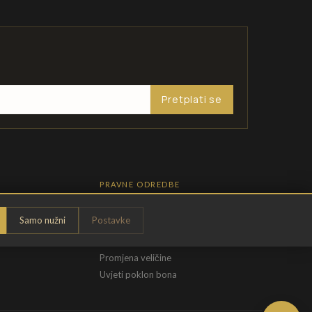
Pretplati se
PRAVNE ODREDBE
Pravila privatnosti
Samo nužni
Postavke
Opći uvjeti
t
Uvjeti povrata
Promjena veličine
Uvjeti poklon bona