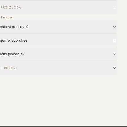
 PROIZVODA
ITANJA
troškovi dostave?
vrijeme isporuke?
ačini plaćanja?
 I ROKOVI