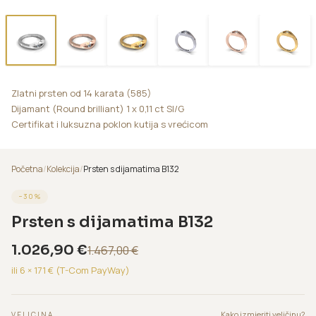
Zlatni prsten od 14 karata (585)
Dijamant (Round brilliant) 1 x 0,11 ct SI/G
Certifikat i luksuzna poklon kutija s vrećicom
Početna
/
Kolekcija
/
Prsten s dijamatima B132
−
30
%
Prsten s dijamatima B132
1.026,90
€
1.467,00
€
ili 6 ×
171
€ (T-Com PayWay)
Kako izmjeriti veličinu?
VELICINA