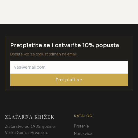
Pretplatite se i ostvarite 10% popusta
Dobijte kod za popust odmah na email.
Pretplati se
ZLATARNA KRIŽEK
KATALOG
Prstenje
Zlatarstvo od 1935. godine.
Velika Gorica, Hrvatska.
Narukvice