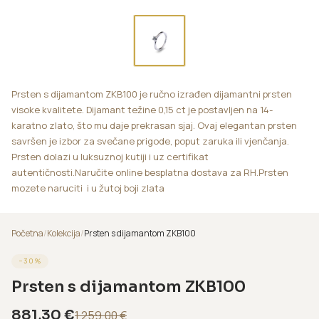
Prsten s dijamantom ZKB100 je ručno izrađen dijamantni prsten
visoke kvalitete. Dijamant težine 0,15 ct je postavljen na 14-
karatno zlato, što mu daje prekrasan sjaj. Ovaj elegantan prsten
savršen je izbor za svečane prigode, poput zaruka ili vjenčanja.
Prsten dolazi u luksuznoj kutiji i uz certifikat
autentičnosti.Naručite online besplatna dostava za RH.Prsten
mozete naruciti i u žutoj boji zlata
Početna
/
Kolekcija
/
Prsten s dijamantom ZKB100
−
30
%
Prsten s dijamantom ZKB100
881,30
€
1.259,00
€