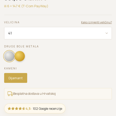
ili 6 ×
147
€ (T-Com PayWay)
Kako izmjeriti veličinu?
VELICINA
DRUGE BOJE METALA
KAMENI
Dijamant
Besplatna dostava u Hrvatskoj
4,5
· 102 Google recenzije