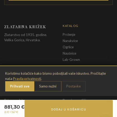
ZLATARNA KRIŽEK
KATALOG
Prstenje
Zlatarstvo od 1935. godine.
Velika Gorica, Hrvatska.
Narukvice
Ogrlice
Naušnice
Lab-Grown
INFORMACIJE
PRAVNE ODREDBE
Koristimo kolačiće kako bismo poboljšali vaše iskustvo. Pročitajte
naša
Pravila privatnosti
.
O nama
Pravila privatnosti
Prihvati sve
Samo nužni
Postavke
Kontakt
Opći uvjeti
Dostava & povrat
Uvjeti povrata
Briga o nakitu
Promjena veličine
881,30
€
Jamstvo
Uvjeti poklon bona
DODAJ U KOŠARICU
ili 6 ×
147
€