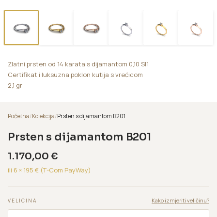
Zlatni prsten od 14 karata s dijamantom 0,10 SI1
Certifikat i luksuzna poklon kutija s vrećicom
2,1 gr
Početna
/
Kolekcija
/
Prsten s dijamantom B201
Prsten s dijamantom B201
1.170,00
€
ili 6 ×
195
€ (T-Com PayWay)
Kako izmjeriti veličinu?
VELICINA