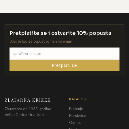
Pretplatite se i ostvarite 10% popusta
Dobijte kod za popust odmah na email.
Pretplati se
ZLATARNA KRIŽEK
KATALOG
Prstenje
Zlatarstvo od 1935. godine.
Velika Gorica, Hrvatska.
Narukvice
Ogrlice