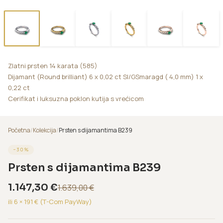
Zlatni prsten 14 karata (585)
Dijamant (Round brilliant) 6 x 0,02 ct SI/GSmaragd ( 4,0 mm) 1 x
0,22 ct
Cerifikat i luksuzna poklon kutija s vrećicom
Početna
/
Kolekcija
/
Prsten s dijamantima B239
−
30
%
Prsten s dijamantima B239
1.147,30
€
1.639,00
€
ili 6 ×
191
€ (T-Com PayWay)