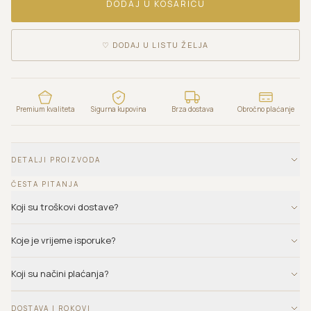
DODAJ U KOŠARICU
♡
DODAJ U LISTU ŽELJA
Premium kvaliteta
Sigurna kupovina
Brza dostava
Obročno plaćanje
DETALJI PROIZVODA
ČESTA PITANJA
Koji su troškovi dostave?
Koje je vrijeme isporuke?
Koji su načini plaćanja?
DOSTAVA I ROKOVI