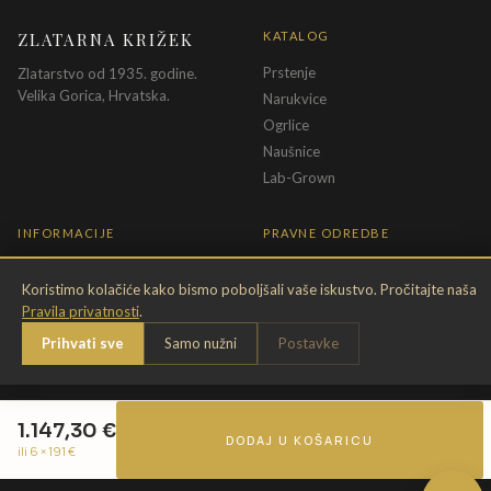
ZLATARNA KRIŽEK
KATALOG
Prstenje
Zlatarstvo od 1935. godine.
Velika Gorica, Hrvatska.
Narukvice
Ogrlice
Naušnice
Lab-Grown
INFORMACIJE
PRAVNE ODREDBE
O nama
Pravila privatnosti
Koristimo kolačiće kako bismo poboljšali vaše iskustvo. Pročitajte naša
Kontakt
Opći uvjeti
Pravila privatnosti
.
Dostava & povrat
Uvjeti povrata
Prihvati sve
Samo nužni
Postavke
Briga o nakitu
Promjena veličine
Jamstvo
Uvjeti poklon bona
1.147,30
€
DODAJ U KOŠARICU
ili 6 ×
191
€
©
2026
Zlatarna Križek · krizek.hr