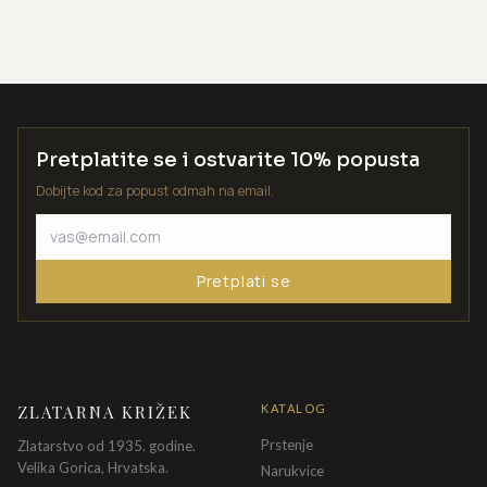
Pretplatite se i ostvarite 10% popusta
Dobijte kod za popust odmah na email.
Pretplati se
ZLATARNA KRIŽEK
KATALOG
Prstenje
Zlatarstvo od 1935. godine.
Velika Gorica, Hrvatska.
Narukvice