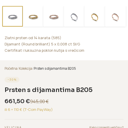
Zlatni prsten od 14 karata (585)
Dijamant (Round brilliant) 5 x 0,008 ct SI/G
Certifikat i luksuzna poklon kutija s vrećicom
Početna
/
Kolekcija
/
Prsten s dijamantima B205
−
30
%
Prsten s dijamantima B205
661,50
€
945,00
€
ili 6 ×
110
€ (T-Com PayWay)
Kako izmjeriti veličinu?
VELICINA