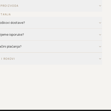
 PROIZVODA
ITANJA
troškovi dostave?
vrijeme isporuke?
ačini plaćanja?
 I ROKOVI