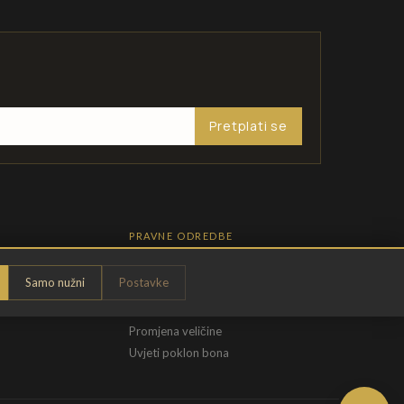
Pretplati se
PRAVNE ODREDBE
Pravila privatnosti
Samo nužni
Postavke
Opći uvjeti
t
Uvjeti povrata
Promjena veličine
Uvjeti poklon bona