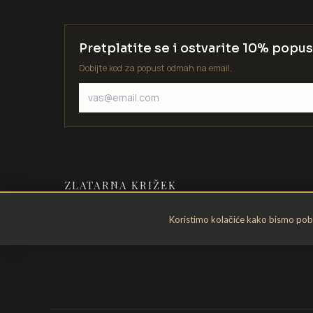
Pretplatite se i ostvarite 10% popus
Dobijte kod za popust odmah na email.
ZLATARNA KRIŽEK
Zlatarstvo od 1935. godine. Velika
Koristimo kolačiće kako bismo pobol
Gorica, Hrvatska.