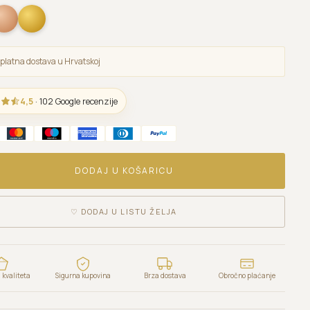
platna dostava u Hrvatskoj
4,5
· 102 Google recenzije
DODAJ U KOŠARICU
♡
DODAJ U LISTU ŽELJA
kvaliteta
Sigurna kupovina
Brza dostava
Obročno plaćanje