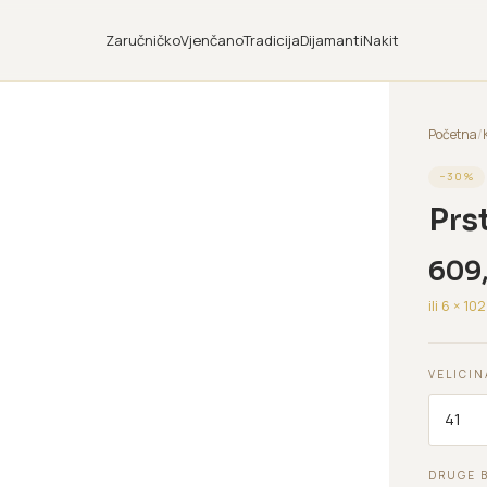
Zaručničko
Vjenčano
Tradicija
Dijamanti
Nakit
Početna
/
−
30
%
Prs
609
ili 6 ×
102
VELICIN
DRUGE 