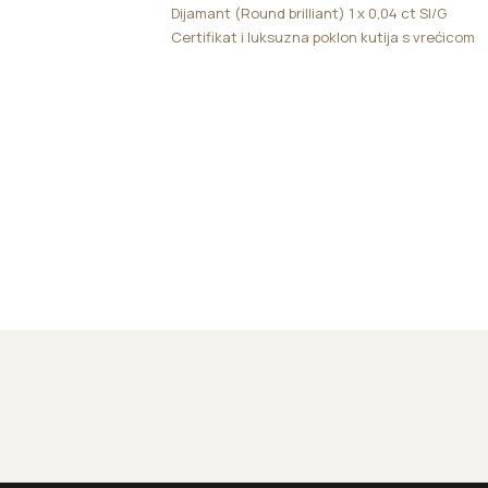
Dijamant (Round brilliant) 1 x 0,04 ct SI/G
Certifikat i luksuzna poklon kutija s vrećicom