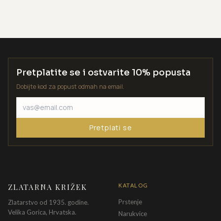
Pretplatite se i ostvarite 10% popusta
Dobijte kod za popust odmah na email.
Pretplati se
ZLATARNA KRIŽEK
KATALOG
Prstenje
Zlatarstvo od 1935. godine.
Velika Gorica, Hrvatska.
Narukvice