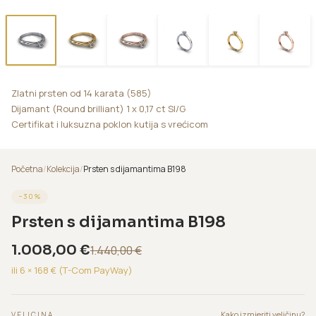
Zlatni prsten od 14 karata (585)
Dijamant (Round brilliant) 1 x 0,17 ct SI/G
Certifikat i luksuzna poklon kutija s vrećicom
Početna
/
Kolekcija
/
Prsten s dijamantima B198
−
30
%
Prsten s dijamantima B198
1.008,00
€
1.440,00
€
ili 6 ×
168
€ (T-Com PayWay)
Kako izmjeriti veličinu?
VELICINA