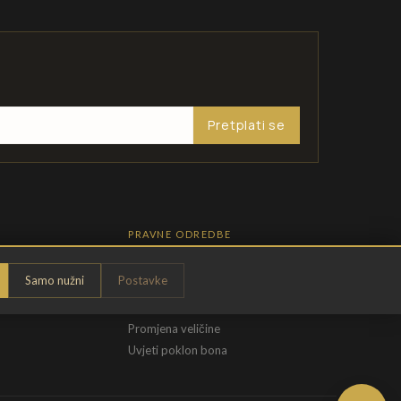
Pretplati se
PRAVNE ODREDBE
Pravila privatnosti
Samo nužni
Postavke
Opći uvjeti
t
Uvjeti povrata
Promjena veličine
Uvjeti poklon bona