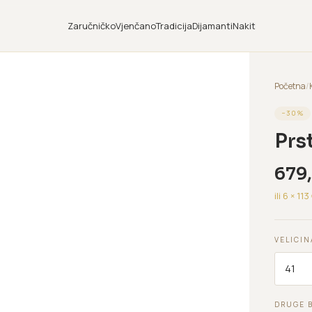
Zaručničko
Vjenčano
Tradicija
Dijamanti
Nakit
Početna
/
−
30
%
Prs
679
ili 6 ×
113
VELICIN
DRUGE 