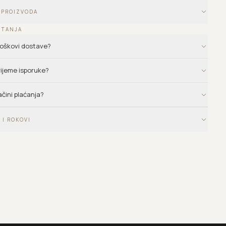
 PROIZVODA
ITANJA
troškovi dostave?
vrijeme isporuke?
ačini plaćanja?
 I ROKOVI