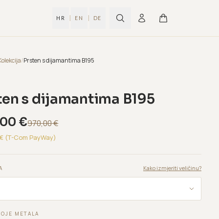
|
|
HR
EN
DE
Kolekcija
/
Prsten s dijamantima B195
ten s dijamantima B195
,00
€
970,00
€
€ (T-Com PayWay)
Kako izmjeriti veličinu?
A
BOJE METALA