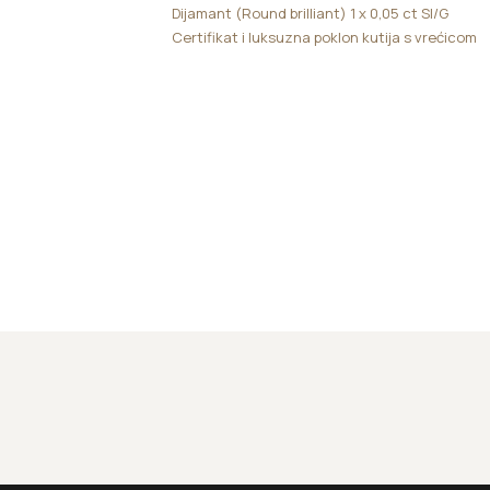
Dijamant (Round brilliant) 1 x 0,05 ct SI/G
Certifikat i luksuzna poklon kutija s vrećicom