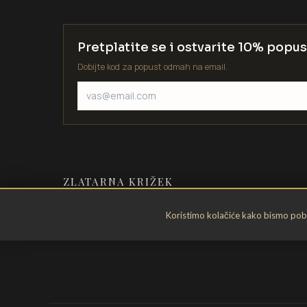
Pretplatite se i ostvarite 10% popus
Dobijte kod za popust odmah na email.
ZLATARNA KRIŽEK
Zlatarstvo od 1935. godine. Velika
Koristimo kolačiće kako bismo pobol
Gorica, Hrvatska.