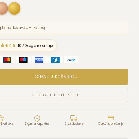
platna dostava u Hrvatskoj
4,5
· 102 Google recenzije
DODAJ U KOŠARICU
♡
DODAJ U LISTU ŽELJA
kvaliteta
Sigurna kupovina
Brza dostava
Obročno plaćanje